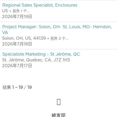
Regional Sales Specialist, Enclosures
US
+ 另外 1 个…
2026年7月19日
Project Manager- Solon, OH- St. Louis, MO- Herndon,
VA
Solon, OH, US, 44139
+ 另外 2 个…
2026年7月18日
Spécialiste Marketing - St Jérôme, QC
St. Jérôme, Quebec, CA, J7Z 1H3
2026年7月17日
结果
1 – 19
/
19
被发现