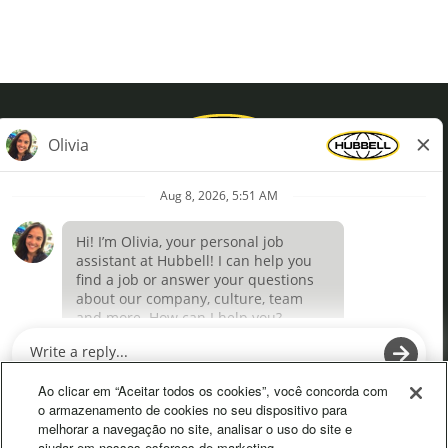
Privacy Policy
Terms of Use
Definições de cookies
O
O
p
p
e
e
Ao clicar em “Aceitar todos os cookies”, você concorda com
n
n
o armazenamento de cookies no seu dispositivo para
s
s
melhorar a navegação no site, analisar o uso do site e
i
i
ajudar em nossos esforços de marketing.
n
n