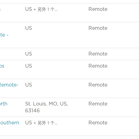
n
US
Remote
+ 另外 1 个…
US
Remote
te -
US
Remote
os
US
Remote
-Remote-
US
Remote
rth
St. Louis, MO, US,
Remote
63146
Southern
US
Remote
+ 另外 1 个…