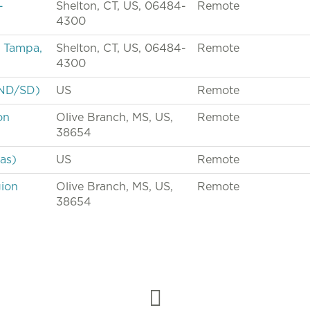
-
Shelton, CT, US, 06484-
Remote
4300
- Tampa,
Shelton, CT, US, 06484-
Remote
4300
/ND/SD)
US
Remote
on
Olive Branch, MS, US,
Remote
38654
as)
US
Remote
gion
Olive Branch, MS, US,
Remote
38654