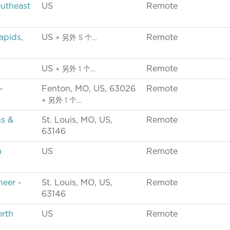
outheast
US
Remote
apids,
US
Remote
+ 另外 5 个…
US
Remote
+ 另外 1 个…
-
Fenton, MO, US, 63026
Remote
+ 另外 1 个…
ns &
St. Louis, MO, US,
Remote
63146
n
US
Remote
neer -
St. Louis, MO, US,
Remote
63146
orth
US
Remote