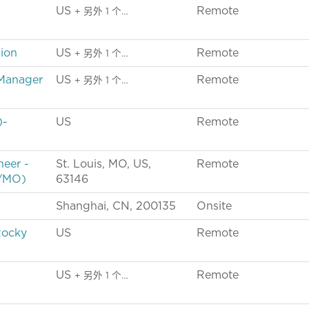
US
Remote
+ 另外 1 个…
gion
US
Remote
+ 另外 1 个…
 Manager
US
Remote
+ 另外 1 个…
)-
US
Remote
neer -
St. Louis, MO, US,
Remote
N/MO)
63146
Shanghai, CN, 200135
Onsite
Rocky
US
Remote
US
Remote
+ 另外 1 个…