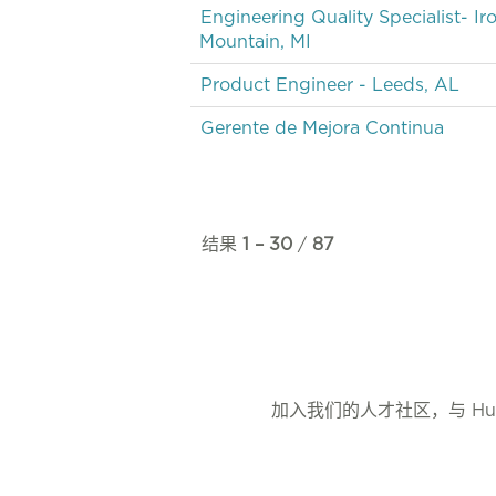
Engineering Quality Specialist- Ir
Mountain, MI
Product Engineer - Leeds, AL
Gerente de Mejora Continua
结果
1 – 30
/
87
加入我们的人才社区，与 H