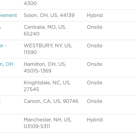
4300
blement
Solon, OH, US, 44139
Hybrid
&
Centralia, MO, US,
Onsite
65240
r -
WESTBURY, NY, US,
Onsite
11590
on, OH
Hamilton, OH, US,
Onsite
45015-1369
Knightdale, NC, US,
Onsite
27545
t
Carson, CA, US, 90746
Onsite
Manchester, NH, US,
Hybrid
03109-5311