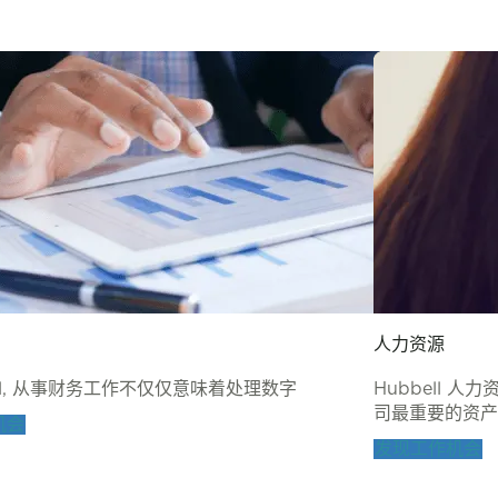
人力资源
ell, 从事财务工作不仅仅意味着处理数字
Hubbell 
司最重要的资产-
机会
发现工作机会