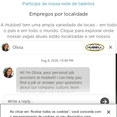
Participe de nossa rede de talentos
Empregos por localidade
A Hubbell tem uma ampla variedade de locais - em todo
o país e em todo o mundo. Clique para explorar onde
nossas vagas atuais estão localizadas e ver nossos
empregos disponíveis.
Empregos por localidades
Definições de cookies
A
A
b
b
r
r
Ao clicar em “Aceitar todos os cookies”, você concorda com
e
e
o armazenamento de cookies no seu dispositivo para