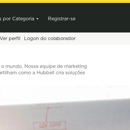
s por Categoria
Registrar-se
Ver perfil
Logon do colaborador
o o mundo. Nossa equipe de marketing
artilham como a Hubbell cria soluções