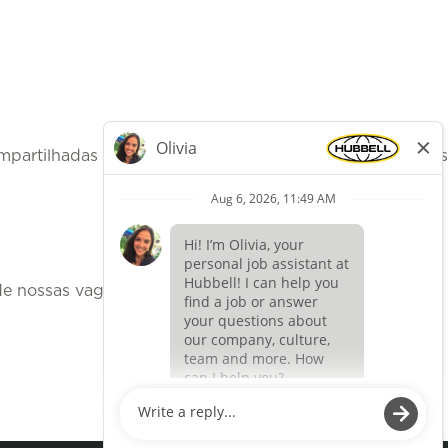
mpartilhadas com nossa equipe de Aquisição de Talentos
 nossas vagas atuais estão localizadas e ver nossos