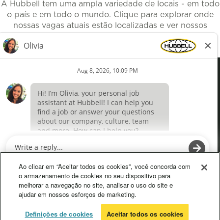
A Hubbell tem uma ampla variedade de locais - em todo
o país e em todo o mundo. Clique para explorar onde
nossas vagas atuais estão localizadas e ver nossos
empregos disponíveis.
Empregos por localidades
Definições de cookies
A
A
b
b
r
r
Ao clicar em “Aceitar todos os cookies”, você concorda com
e
e
o armazenamento de cookies no seu dispositivo para
e
e
melhorar a navegação no site, analisar o uso do site e
m
m
ajudar em nossos esforços de marketing.
u
u
m
m
a
a
© 2026 Hubbell Todos os Direitos Reservados
Definições de cookies
Aceitar todos os cookies
n
n